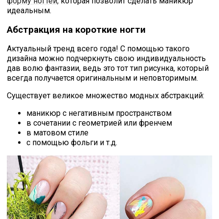
форму ногтей,
которая позволит сделать маникюр
идеальным.
Абстракция на короткие ногти
Актуальный тренд всего года! С помощью такого
дизайна можно подчеркнуть свою индивидуальность
дав волю фантазии, ведь это тот тип рисунка, который
всегда получается оригинальным и неповторимым.
Существует великое множество
модных абстракций:
маникюр с негативным пространством
в сочетании с геометрией или френчем
в матовом стиле
с помощью фольги и т.д.