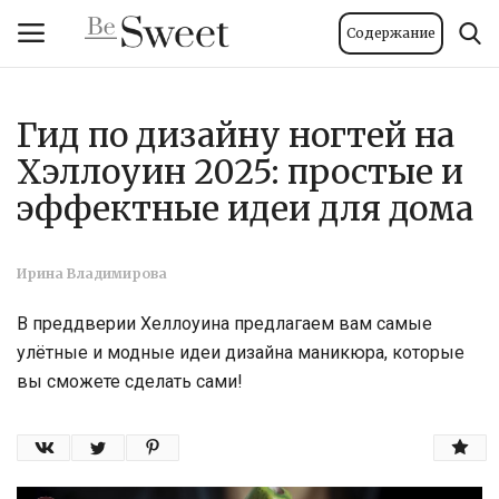
Содержание
Гид по дизайну ногтей на
Вход
Регистрация
Хэллоуин 2025: простые и
Главная
эффектные идеи для дома
Тело и велнес
Ирина Владимирова
Мода
В преддверии Хеллоуина предлагаем вам самые
улётные и модные идеи дизайна маникюра, которые
Красота
вы сможете сделать сами!
Стиль жизни