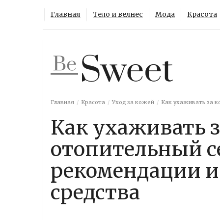
Главная
Тело и велнес
Мода
Красота
Главная
Красота
Уход за кожей
Как ухаживать за к
Как ухаживать з
отопительный с
рекомендации 
средства