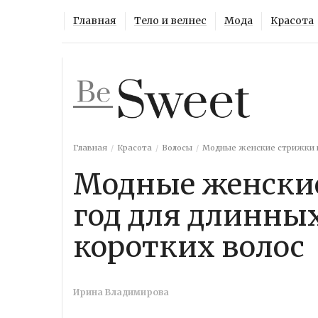
Главная
Тело и велнес
Мода
Красота
Главная
Красота
Волосы
Модные женские стрижки на
Модные женские
год для длинных
коротких волос
Ирина Владимирова