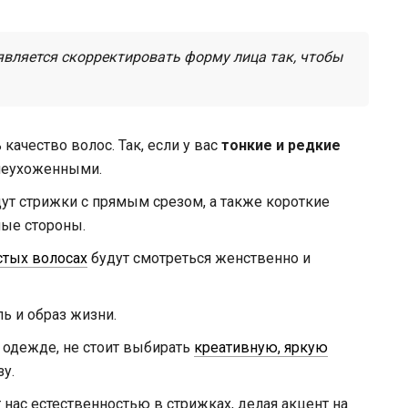
является скорректировать форму лица так, чтобы
ачество волос. Так, если у вас
тонкие и редкие
неухоженными.
ут стрижки с прямым срезом, а также короткие
ные стороны.
стых волосах
будут смотреться женственно и
ь и образ жизни.
 одежде, не стоит выбирать
креативную, яркую
у.
нас естественностью в стрижках, делая акцент на