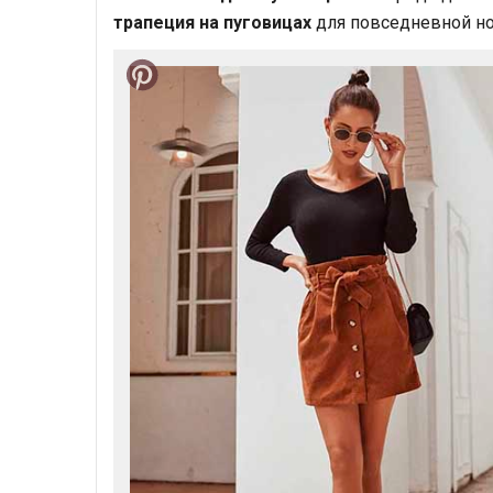
трапеция на пуговицах
для повседневной но