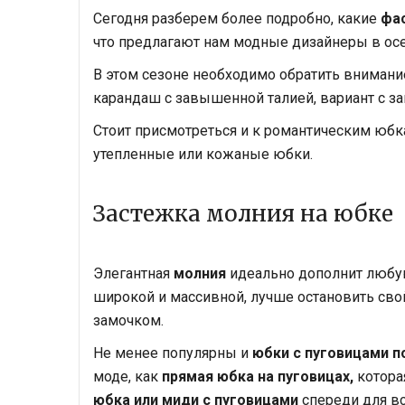
Сегодня разберем более подробно, какие
фа
что предлагают нам модные дизайнеры в ос
В этом сезоне необходимо обратить внимани
карандаш с завышенной талией, вариант с з
Стоит присмотреться и к романтическим юбка
утепленные или кожаные юбки.
Застежка молния на юбке
Элегантная
молния
идеально дополнит любую
широкой и массивной, лучше остановить св
замочком.
Не менее популярны и
юбки с пуговицами 
моде, как
прямая юбка на пуговицах,
котора
юбка или миди
с пуговицами
спереди для вс