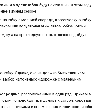
соны и модели юбок
будут актуальны в этом году,
енне-зимнем сезоне!
е на юбку с молнией спереди, классическую юбку-
апахом или популярная этим летом юбка-брюки.
м, ну а на прохладную осень отлично подойдут
 юбку. Однако, она не должна быть слишком
ой выбор на тоненькой дорожке с маленьким
посередине
, расположенные в один ряд. Причем в
я отлично подойдет для деловых встреч,
короткая
треч с друзьями и прогулок, так и
джинсовая юбка-