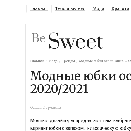
Главная
Тело и велнес
Мода
Красота
Главная
Мода
Тренды
Модные юбки осень-зима 202
Модные юбки о
2020/2021
Ольга Терехина
Модные дизайнеры предлагают нам выбрать 
вариант юбки с запахом,...классическую юб