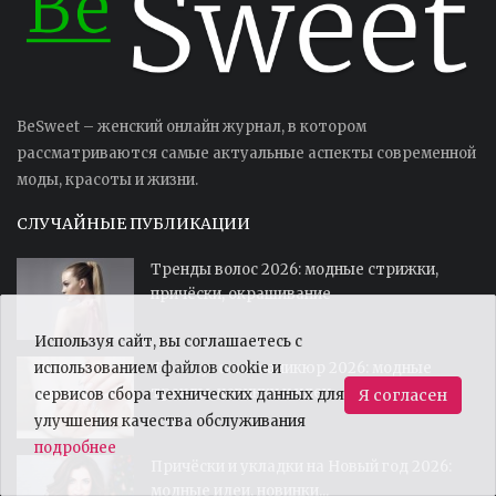
BeSweet – женский онлайн журнал, в котором
рассматриваются самые актуальные аспекты современной
моды, красоты и жизни.
СЛУЧАЙНЫЕ ПУБЛИКАЦИИ
Тренды волос 2026: модные стрижки,
причёски, окрашивание
Используя сайт, вы соглашаетесь с
Французский маникюр 2026: модные
использованием файлов cookie и
тренды, новинки и идеи...
сервисов сбора технических данных для
Я согласен
улучшения качества обслуживания
подробнее
Причёски и укладки на Новый год 2026:
модные идеи, новинки...