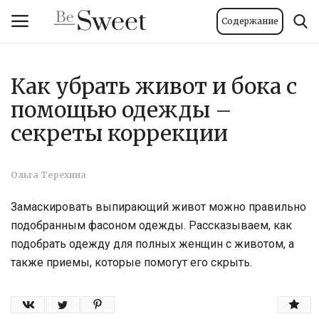
Содержание
Как убрать живот и бока с
Вход
Регистрация
помощью одежды –
Главная
секреты коррекции
Тело и велнес
Ольга Терехина
Мода
Замаскировать выпирающий живот можно правильно
подобранным фасоном одежды. Рассказываем, как
Красота
подобрать одежду для полных женщин с животом, а
также приемы, которые помогут его скрыть.
Стиль жизни