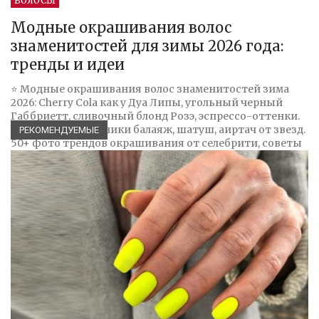
ВОЛОСЫ
Модные окрашивания волос
знаменитостей для зимы 2026 года:
тренды и идеи
⭐ Модные окрашивания волос знаменитостей зима
2026: Cherry Cola как у Дуа Липы, угольный черный
Габбриетт, сливочный блонд Розэ, эспрессо-оттенки.
Натуральные техники балаяж, шатуш, аиртач от звезд.
РЕКОМЕНДУЕМЫЕ
50+ фото трендов окрашивания от селебрити, советы
колористов, как повторить образы знаменитостей
дома и в салоне.