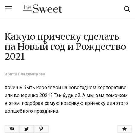
Какую прическу сделать
Вход
Регистрация
на Новый год и Рождество
Главная
2021
Тело и велнес
Ирина Владимирова
Мода
Хочешь быть королевой на новогоднем корпоративе
или вечеринке 2021? Так будь ей. А мы вам поможем
Красота
в этом, подобрав самую красивую прическу для этого
волшебного праздника.
Стиль жизни