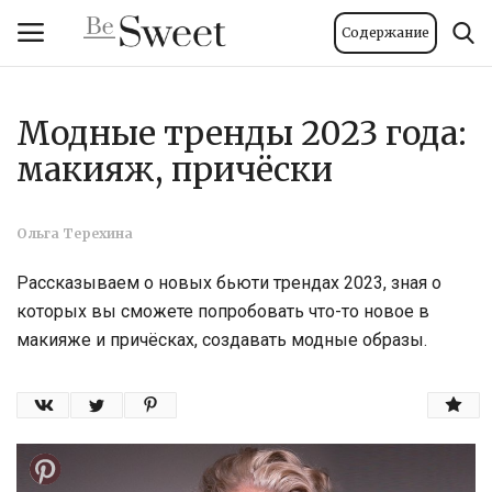
Содержание
Модные тренды 2023 года:
Вход
Регистрация
макияж, причёски
Главная
Ольга Терехина
Тело и велнес
Рассказываем о новых бьюти трендах 2023, зная о
Мода
которых вы сможете попробовать что-то новое в
макияже и причёсках, создавать модные образы.
Красота
Стиль жизни