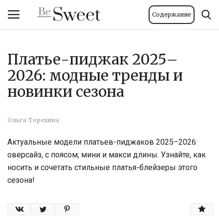
Содержание
Платье-пиджак 2025–
Вход
Регистрация
2026: модные тренды и
Главная
новинки сезона
Тело и велнес
Ольга Терехина
Мода
Актуальные модели платьев-пиджаков 2025–2026:
оверсайз, с поясом, мини и макси длины. Узнайте, как
Красота
носить и сочетать стильные платья-блейзеры этого
сезона!
Стиль жизни