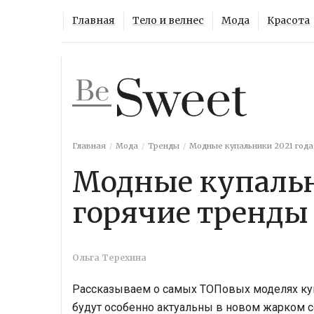
Главная
Тело и велнес
Мода
Красота
Главная
Мода
Тренды
Модные купальники 2021 года
Модные купальн
горячие тренды
Ольга Терехина
Рассказываем о самых ТОПовых моделях куп
будут особенно актуальны в новом жарком с