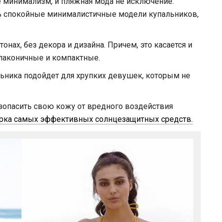
е минимализм, и пляжная мода не исключение.
нь спокойные минималистичные модели купальников,
ах, без декора и дизайна. Причем, это касается и
 лаконичные и компактные.
льника подойдет для хрупких девушек, которым не
езопасить свою кожу от вредного воздействия
рка самых эффективных солнцезащитных средств.