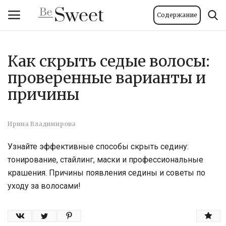
Содержание
Как скрыть седые волосы:
Вход
Регистрация
проверенные варианты и
Главная
причины
Тело и велнес
Ирина Владимирова
Мода
Узнайте эффективные способы скрыть седину:
тонирование, стайлинг, маски и профессиональные
Красота
крашения. Причины появления седины и советы по
уходу за волосами!
Стиль жизни