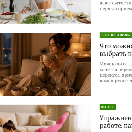
дают сытости,
первый прием
ПИТАНИЕ И ПРИВЫ
Что можно
выбрать 
Можно ли есть
хочется перек
перекуса, при
комфортнее ес
ФИТНЕС
Упражнени
работе: к