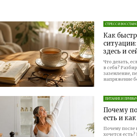
СТРЕСС И ВОССТАН
Как быстр
ситуации:
здесь и се
Что делать, е
в себя? Разби
заземление, п
напряжение бе
ПИТАНИЕ И ПРИВЫ
Почему по
есть и ка
Почему после 
хочется есть?