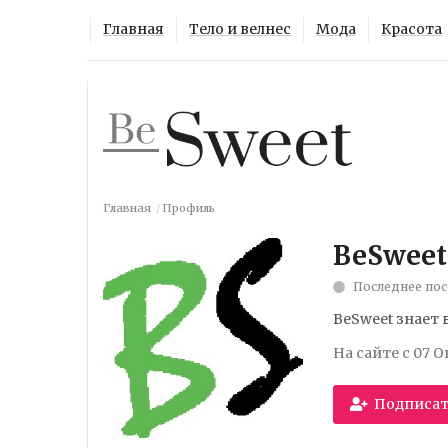
Главная
Тело и велнес
Мода
Красота
Главная
Профиль
BeSweet
Последнее пос
BeSweet знает 
На сайте с 07 
Подписат