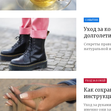
СОБЫТИЯ
Уход за к
долголет
Секреты прави
натуральной 
УХОД ЗА КОЖЕЙ
Как сохра
инструкц
Уход за руками
именно они за