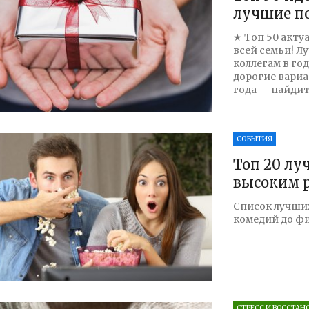
лучшие по
★ Топ 50 акту
всей семьи! Л
коллегам в го
дорогие вари
года — найдит
СОБЫТИЯ
Топ 20 лу
высоким 
Список лучши
комедий до фи
СТРЕСС И ВОССТАН