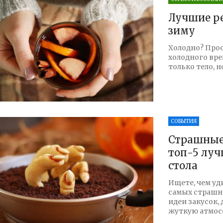
Лучшие ре
зиму
Холодно? Про
холодного вре
только тело, н
СОБЫТИЯ
Страшные 
топ-5 луч
стола
Ищете, чем уд
самых страшны
идеи закусок,
жуткую атмосф