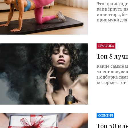
Что происходи
как вернуть и
инвентаря, бе
привычки для 
ПРАКТИКА
Топ 8 луч
Какие самые м
мнению мужчи
Подборка сам
которые стоит
СОБЫТИЯ
Топ 50 ид